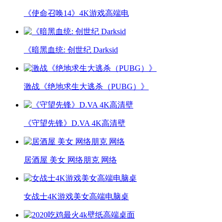
《使命召唤14》4K游戏高端电
《暗黑血统: 创世纪 Darksid
激战《绝地求生大逃杀（PUBG）》
《守望先锋》D.VA 4K高清壁
居酒屋 美女 网络朋克 网络
女战士4K游戏美女高端电脑桌