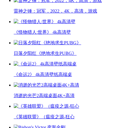
雷神之锤：冠军，2022，4K，高清，游戏
《怪物猎人:世界》 4k高清壁
日落夕阳红《绝地求生PUBG》
《命运2》 4k高清壁纸高端桌
消逝的光芒2高端桌面4K+高清
《英雄联盟》（瘟疫之源-狂心