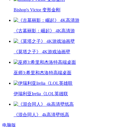
Bishop's Victor 变形金刚
《古墓丽影：崛起》 4K高清游
《莫塔之子》 4K游戏油画壁
巫师3:希里和杰洛特高端桌面
伊瑞利亚Irelia《LOL英雄联
《混合同人》 4k高清壁纸高
电脑版