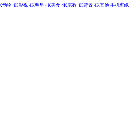
4K动物
4K影视
4K明星
4K美食
4K宗教
4K背景
4K其他
手机壁纸