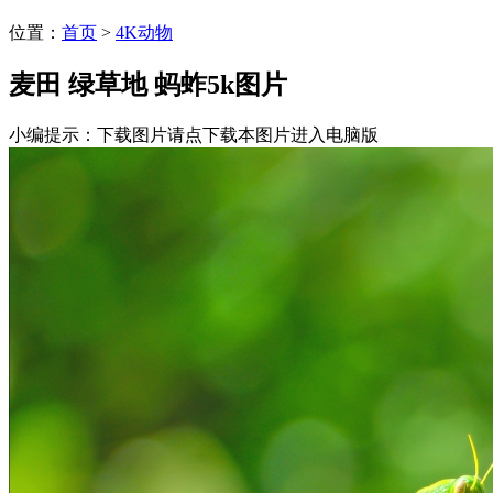
位置：
首页
>
4K动物
麦田 绿草地 蚂蚱5k图片
小编提示：下载图片请点下载本图片进入电脑版