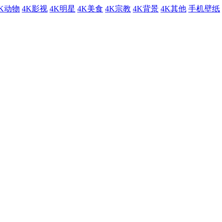
4K动物
4K影视
4K明星
4K美食
4K宗教
4K背景
4K其他
手机壁纸