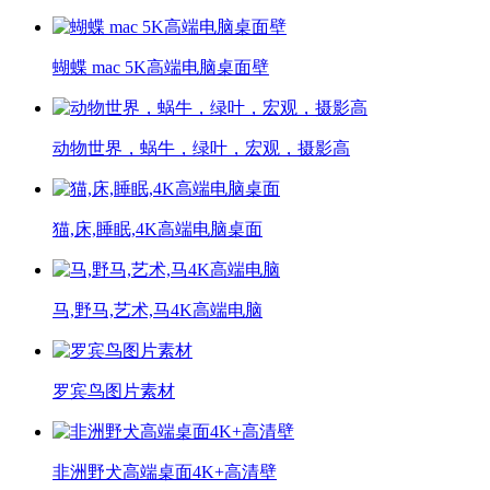
蝴蝶 mac 5K高端电脑桌面壁
动物世界，蜗牛，绿叶，宏观，摄影高
猫,床,睡眠,4K高端电脑桌面
马,野马,艺术,马4K高端电脑
罗宾鸟图片素材
非洲野犬高端桌面4K+高清壁