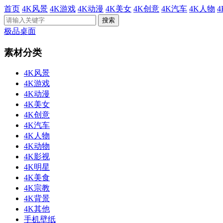
首页
4K风景
4K游戏
4K动漫
4K美女
4K创意
4K汽车
4K人物
极品桌面
素材分类
4K风景
4K游戏
4K动漫
4K美女
4K创意
4K汽车
4K人物
4K动物
4K影视
4K明星
4K美食
4K宗教
4K背景
4K其他
手机壁纸