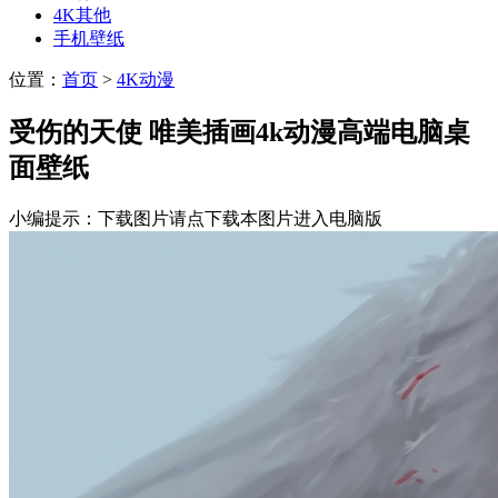
4K其他
手机壁纸
位置：
首页
>
4K动漫
受伤的天使 唯美插画4k动漫高端电脑桌
面壁纸
小编提示：下载图片请点下载本图片进入电脑版