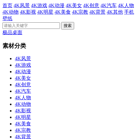
首页
4K风景
4K游戏
4K动漫
4K美女
4K创意
4K汽车
4K人物
4K动物
4K影视
4K明星
4K美食
4K宗教
4K背景
4K其他
手机
壁纸
极品桌面
素材分类
4K风景
4K游戏
4K动漫
4K美女
4K创意
4K汽车
4K人物
4K动物
4K影视
4K明星
4K美食
4K宗教
4K背景